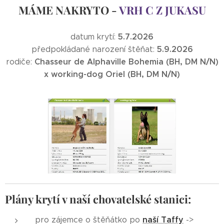
MÁME NAKRYTO -
VRH C Z JUKASU
5.7.2026
datum krytí:
5.9.2026
předpokládané narození štěňat:
Chasseur de Alphaville Bohemia (BH, DM N/N)
rodiče:
x working-dog Oriel (BH, DM N/N)
Plány krytí v naší chovatelské stanici:
naší Taffy
pro zájemce o štěňátko po
->