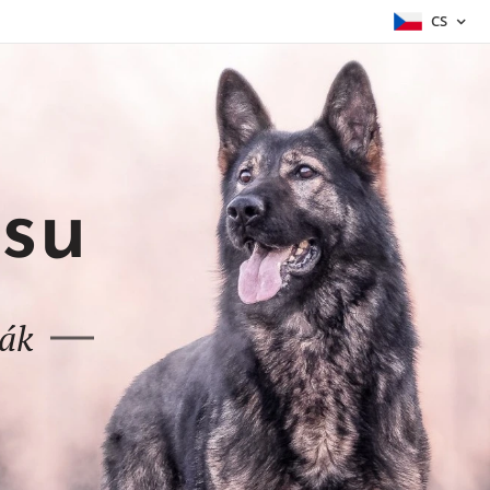
CS
asu
ák