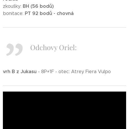
BH (56 bodů)
zkoušky:
PT 92 bodů - chovná
bonitace:
Odchovy Oriel:
vrh B z Jukasu
- 8P+1F - otec: Atrey Fiera Vulpo