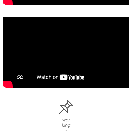
wor
king
-