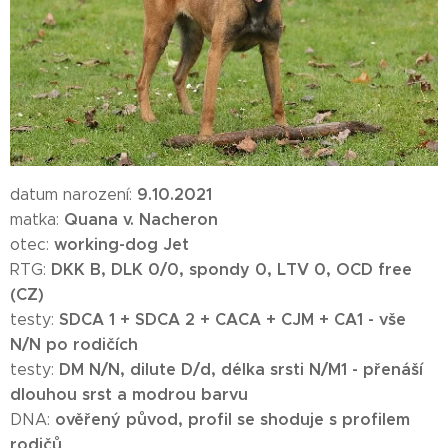
9.10.2021
datum narození:
Quana v. Nacheron
matka:
working-dog Jet
otec:
DKK B, DLK 0/0, spondy 0, LTV 0, OCD free
RTG:
(CZ)
SDCA 1 + SDCA 2 + CACA + CJM + CA1 - vše
testy:
N/N po rodičích
DM N/N, dilute D/d, délka srsti N/M1 - přenáší
testy:
dlouhou srst a modrou barvu
ověřený původ, profil se shoduje s profilem
DNA:
rodičů