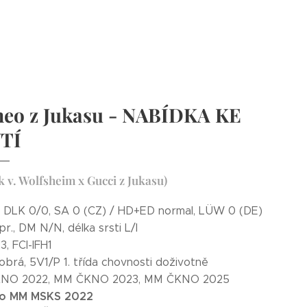
eo z Jukasu - NABÍDKA KE
TÍ
k v. Wolfsheim x Gucci z Jukasu)
 DLK 0/0, SA 0 (CZ) / HD+ED normal, LÜW 0 (DE)
r., DM N/N, délka srsti L/l
3, FCI-IFH1
obrá, 5V1/P 1. třída chovnosti doživotně
NO 2022, MM ČKNO 2023, MM ČKNO 2025
sto MM MSKS 2022