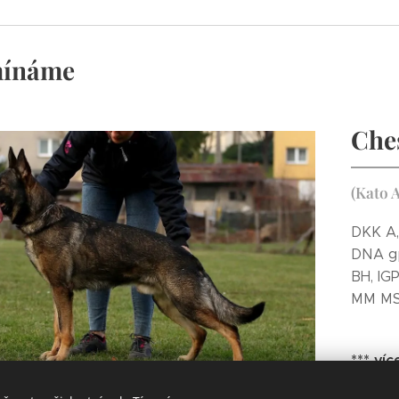
ínáme
Ches
(Kato A
DKK A,
DNA gp
BH, IGP
MM MS
*** víc