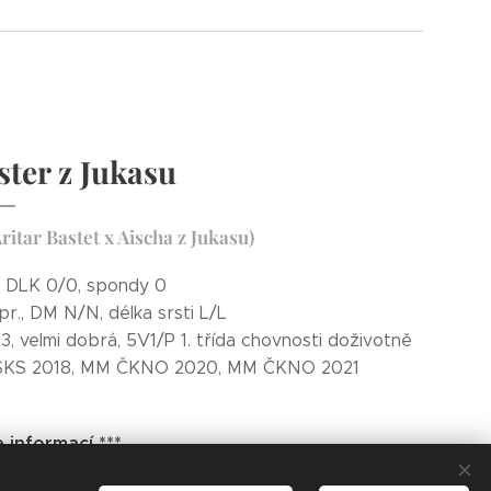
ter z Jukasu
ritar Bastet x Aischa z Jukasu)
 DLK 0/0, spondy 0
r., DM N/N, délka srsti L/L
3, velmi dobrá, 5V1/P 1. třída chovnosti doživotně
KS 2018, MM ČKNO 2020, MM ČKNO 2021
e informací ***