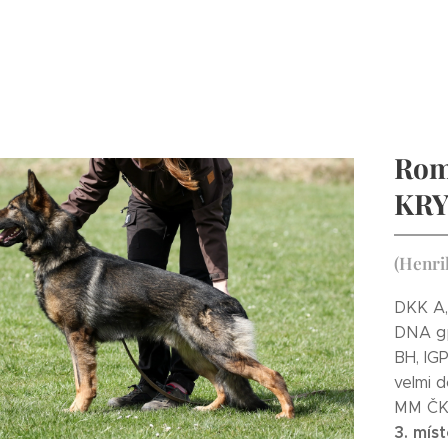
Rom
KRY
(Henri
DKK A,
DNA gp
BH, IGP
velmi d
MM ČK
3. mí