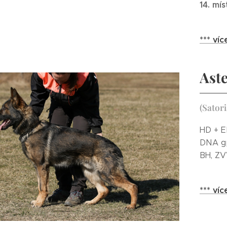
14. mí
*** víc
Aste
(Satori
HD + E
DNA gp
BH, ZVV
*** víc