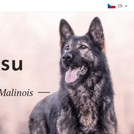
CS
asu
Malinois