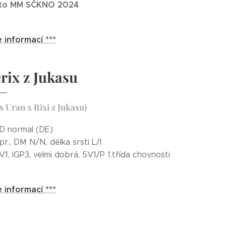
sto MM
SČKNO 2024
e informací ***
rix z Jukasu
s Uran x Rixi z Jukasu)
D normal (DE)
r., DM N/N, délka srsti L/l
1, IGP3, velmi dobrá, 5V1/P 1.třída chovnosti
e informací ***