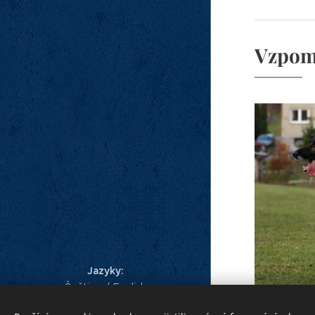
Vzpom
Jazyky
Čeština
English
www.zjukasu.cz