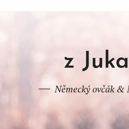
z Juk
Německý ovčák & 