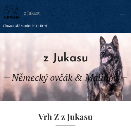
z Jukasu
Chovatelská stanice NO a BOM
z Jukasu
Německý ovčák & Malinois
Vrh Z z Jukasu