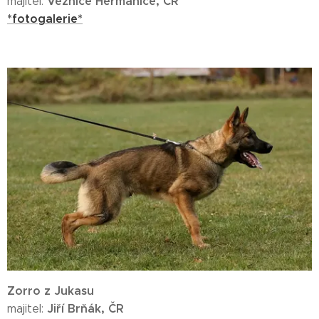
Věznice Heřmanice, ČR
majitel:
*fotogalerie*
Zorro z Jukasu
Jiří Brňák, ČR
majitel: