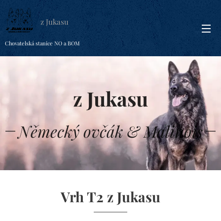
z Jukasu
Chovatelská stanice NO a BOM
z Jukasu
Německý ovčák & Malinois
Vrh T2 z Jukasu