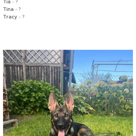
Tia
- ?
Tina
- ?
Tracy
- ?