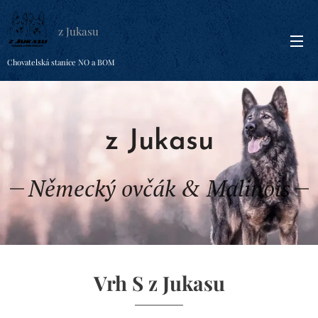
z Jukasu
Chovatelská stanice NO a BOM
z Jukasu
Německý ovčák & Malinois
Vrh S z Jukasu