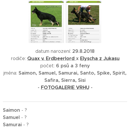
29.8.2018
datum narození:
Quax v. Erdbeerlord
x
Elyscha z Jukasu
rodiče:
6 psů a 3 feny
počet:
Saimon, Samuel, Samurai, Santo, Spike, Spirit,
jména:
Safira, Sierra, Sisi
-
FOTOGALERIE VRHU
-
Saimon
- ?
Samuel
- ?
Samurai
- ?