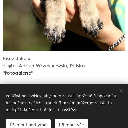
Sisi z Jukasu
Adrian Wrzesniewski, Polsko
majitel:
*fotogalerie*
Používáme cookies, abychom zajistili správné fungování a
www.zjukasu.cz
bezpečnost našich stránek. Tím vám můžeme zajistit tu
Vytvořeno službou
Webnode
Cookies
nejlepší zkušenost při jejich návštěvě.
Jazyky
Přijmout nezbytné
Přijmout vše