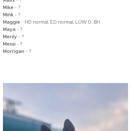
Maxx
- ?
Mike
- ?
Mink
- ?
Maggie
- HD normal, ED normal, LÜW 0, BH
Maya
- ?
Merily
- ?
Messi
- ?
Morrigan
- ?