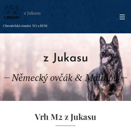
z Jukasu
Chovatelská stanice NO a BOM
z Jukasu
Německý ovčák & Malinois
Vrh M2 z Jukasu