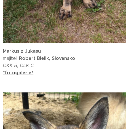
Markus z Jukasu
Robert Bielik, Slovensko
majitel:
DKK B, DLK C
*fotogalerie*