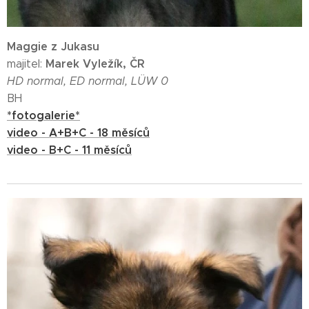
Maggie z Jukasu
Marek Vyležík, ČR
majitel:
HD normal, ED normal, LÜW 0
BH
*fotogalerie*
video - A+B+C - 18 měsíců
video - B+C - 11 měsíců