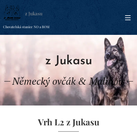
z Jukasu
Chovatelská stanice NO a BOM
z Jukasu
Německý ovčák & Malinois
Vrh L2 z Jukasu