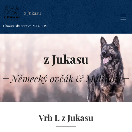
z Jukasu
Chovatelská stanice NO a BOM
z Jukasu
Německý ovčák & Malinois
Vrh L z Jukasu