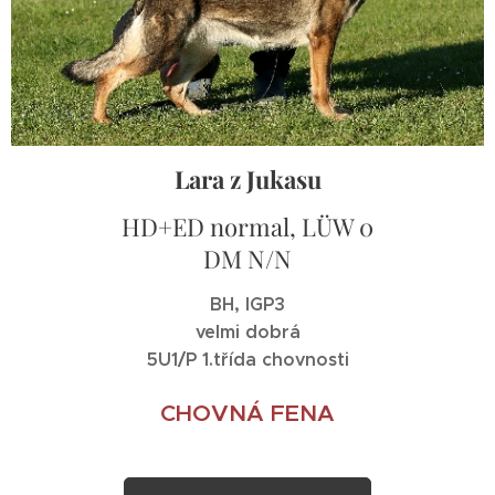
Lara z Jukasu
HD+ED normal, LÜW 0
DM N/N
BH, IGP3
velmi dobrá
5U1/P 1.třída chovnosti
CHOVNÁ FENA