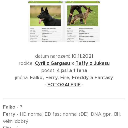
10.11.2021
datum narození:
C
yril z Gargasu
x
Taffy z Jukasu
rodiče:
4 psi a 1 fena
počet:
Falko, Ferry, Fire, Freddy a Fantasy
jména:
-
FOTOGALERIE
-
Falko
- ?
Ferry
- HD normal, ED fast normal (DE), DNA gpr., BH,
velmi dobrý