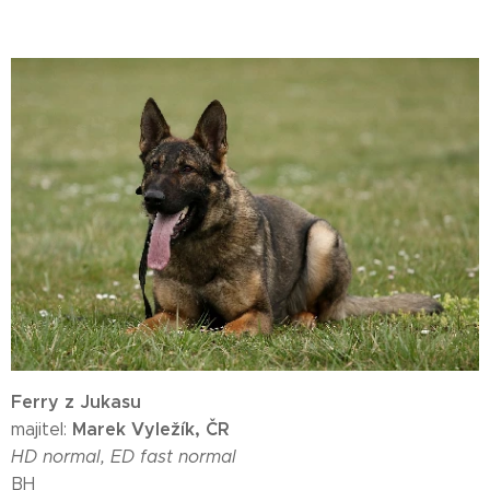
Ferry z Jukasu
Marek Vyležík, ČR
majitel:
HD normal, ED fast normal
BH