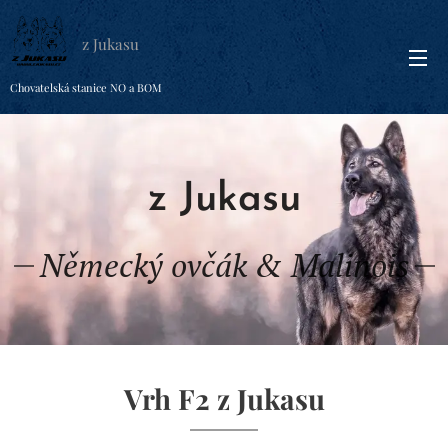
z Jukasu
Chovatelská stanice NO a BOM
z Jukasu
Německý ovčák & Malinois
Vrh F2 z Jukasu