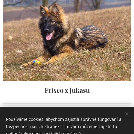
Frisco z Jukasu
Používáme cookies, abychom zajistili správné fungování a
www.zjukasu.cz
bezpečnost našich stránek. Tím vám můžeme zajistit tu
Vytvořeno službou
Webnode
Cookies
nejlepší zkušenost při jejich návštěvě.