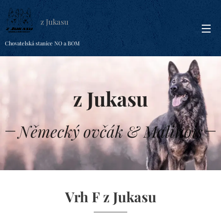
z Jukasu
Chovatelská stanice NO a BOM
z Jukasu
Německý ovčák & Malinois
Vrh F z Jukasu