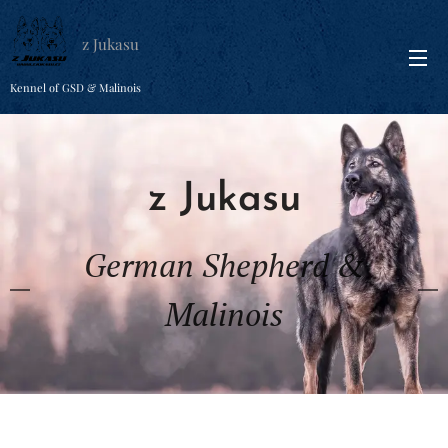
z Jukasu
Kennel of GSD & Malinois
z Jukasu
German Shepherd &
Malinois